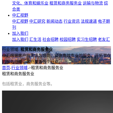
文化、体育和娱乐业
租赁和商务服务业
运输与物流
综
合类
中汇视野
中汇视野
中汇研究
新闻动态
行业资讯
法规速递
电子期
刊
加入我们
加入我们
汇生活
社会招聘
校园招聘
实习生招聘
老友汇
行业领域-
租赁和商务服务业
中汇根据客户的需求为导向，提供高效专业的服务，开拓潜在
的服务领域，客户覆盖各个行业。
首页
-
行业领域
->
租赁和商务服务业
租赁和商务服务业
包括租赁业，商务服务业等。