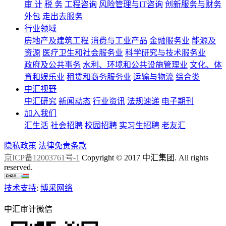
审 计
税 务
工程咨询
风险管理与IT咨询
创新服务与财务
外包
走出去服务
行业领域
房地产及建筑工程
消费与工业产品
金融服务业
能源及
资源
医疗卫生和社会服务业
科学研究与技术服务业
政府及公共事务
水利、环境和公共设施管理业
文化、体
育和娱乐业
租赁和商务服务业
运输与物流
综合类
中汇视野
中汇研究
新闻动态
行业资讯
法规速递
电子期刊
加入我们
汇生活
社会招聘
校园招聘
实习生招聘
老友汇
隐私政策
法律免责条款
京ICP备12003761号-1
Copyright © 2017
中汇集团
. All rights
reserved.
技术支持
:
博采网络
中汇审计微信